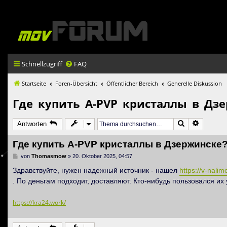
Schnellzugriff
FAQ
Startseite
Foren-Übersicht
Öffentlicher Bereich
Generelle Diskussion
Где купить A-PVP кристаллы в Дз
Suche
Erweiter
Antworten
Где купить A-PVP кристаллы в Дзержинске
B
von
Thomasmow
»
20. Oktober 2025, 04:57
e
i
Здравствуйте, нужен надежный источник - нашел
https://v-nalim
t
. По деньгам подходит, доставляют. Кто-нибудь пользовался их 
r
a
g
https://kra24.work/