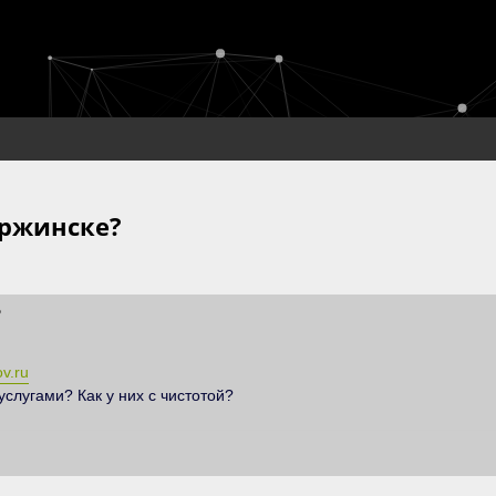
ержинске?
te Suche
?
ov.ru
услугами? Как у них с чистотой?