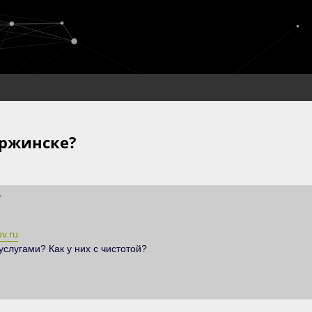
ержинске?
te Suche
?
ov.ru
услугами? Как у них с чистотой?