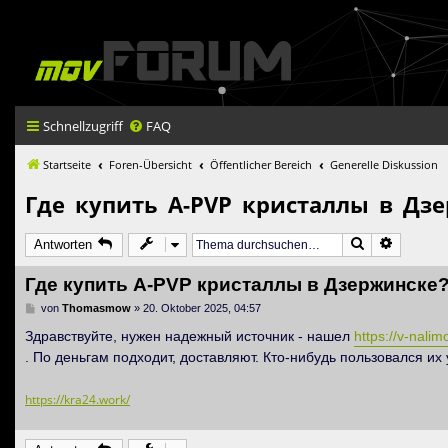
Schnellzugriff
FAQ
Startseite
Foren-Übersicht
Öffentlicher Bereich
Generelle Diskussion
Где купить A-PVP кристаллы в Дз
Suche
Erweiter
Antworten
Где купить A-PVP кристаллы в Дзержинске
B
von
Thomasmow
»
20. Oktober 2025, 04:57
e
i
Здравствуйте, нужен надежный источник - нашел
https://v-nalim
t
. По деньгам подходит, доставляют. Кто-нибудь пользовался их 
r
a
g
https://kra24.work/