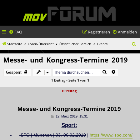
FAQ
Registrieren
Anmelden
S
Startseite
Foren-Übersicht
Öffentlicher Bereich
Events
u
Messe- und Kongress-Termine 2019
c
h
Suche
Erweiterte S
Gesperrt
e
1 Beitrag • Seite
1
von
1
HFreitag
Messe- und Kongress-Termine 2019
B
12. März 2019, 15:31
e
Sport:
i
t
r
ISPO | München | 03.-06.02.2019
|
https://www.ispo.com/
a