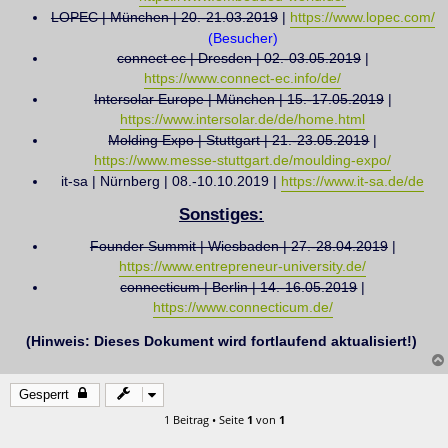
LOPEC | München | 20.-21.03.2019
|
https://www.lopec.com/
(Besucher)
connect ec | Dresden | 02.-03.05.2019
|
https://www.connect-ec.info/de/
Intersolar Europe | München | 15.-17.05.2019
|
https://www.intersolar.de/de/home.html
Molding Expo | Stuttgart | 21.-23.05.2019
|
https://www.messe-stuttgart.de/moulding-expo/
it-sa | Nürnberg | 08.-10.10.2019 |
https://www.it-sa.de/de
Sonstiges:
Founder Summit | Wiesbaden | 27.-28.04.2019
|
https://www.entrepreneur-university.de/
connecticum | Berlin | 14.-16.05.2019
|
https://www.connecticum.de/
(Hinweis: Dieses Dokument wird fortlaufend aktualisiert!)
Gesperrt
1 Beitrag • Seite
1
von
1