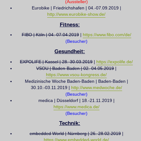
g
(Aussteller)
Eurobike | Friedrichshafen | 04.-07.09.2019 |
http://www.eurobike-show.de/
Fitness:
FIBO | Köln | 04.-07.04.2019
|
https://www.fibo.com/de/
(Besucher)
Gesundheit:
EXPOLIFE | Kassel | 28.-30.03.2019
|
https://expolife.de/
VSOU | Baden-Baden | 02.-04.05.2019
|
https://www.vsou-kongress.de/
Medizinische Woche Baden-Baden | Baden-Baden |
30.10.-03.11.2019 |
http://www.medwoche.de/
(Besucher)
medica | Düsseldorf | 18.-21.11.2019 |
https://www.medica.de/
(Besucher)
Technik:
embedded World | Nürnberg | 26.-28.02.2019
|
https://www.embedded-world.de/