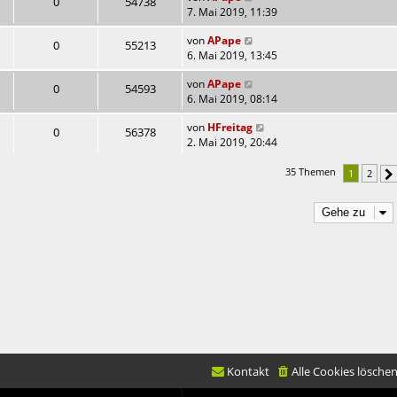
0
54738
7. Mai 2019, 11:39
von
APape
0
55213
6. Mai 2019, 13:45
von
APape
0
54593
6. Mai 2019, 08:14
von
HFreitag
0
56378
2. Mai 2019, 20:44
35 Themen
1
2
Gehe zu
Kontakt
Alle Cookies lösche