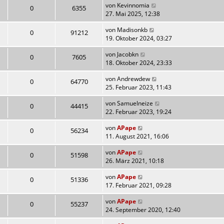
von
Kevinnomia
0
6355
27. Mai 2025, 12:38
von
Madisonkb
0
91212
19. Oktober 2024, 03:27
von
Jacobkn
0
7605
18. Oktober 2024, 23:33
von
Andrewdew
0
64770
25. Februar 2023, 11:43
von
Samuelneize
0
44415
22. Februar 2023, 19:24
von
APape
0
56234
11. August 2021, 16:06
von
APape
0
51598
26. März 2021, 10:18
von
APape
0
51336
17. Februar 2021, 09:28
von
APape
0
55237
24. September 2020, 12:40