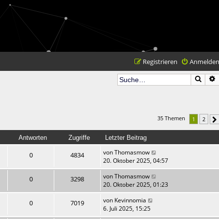
Registrieren
Anmelde
Such
35 Themen
1
2
Antworten
Zugriffe
Letzter Beitrag
von
Thomasmow
0
4834
20. Oktober 2025, 04:57
von
Thomasmow
0
3298
20. Oktober 2025, 01:23
von
Kevinnomia
0
7019
6. Juli 2025, 15:25