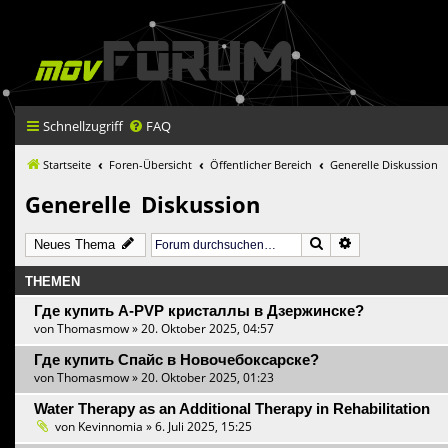
Schnellzugriff
FAQ
Startseite
Foren-Übersicht
Öffentlicher Bereich
Generelle Diskussion
Generelle Diskussion
Suche
Erweiterte Such
Neues Thema
THEMEN
Где купить A-PVP кристаллы в Дзержинске?
von
Thomasmow
» 20. Oktober 2025, 04:57
Где купить Спайс в Новочебоксарске?
von
Thomasmow
» 20. Oktober 2025, 01:23
Water Therapy as an Additional Therapy in Rehabilitation
von
Kevinnomia
» 6. Juli 2025, 15:25