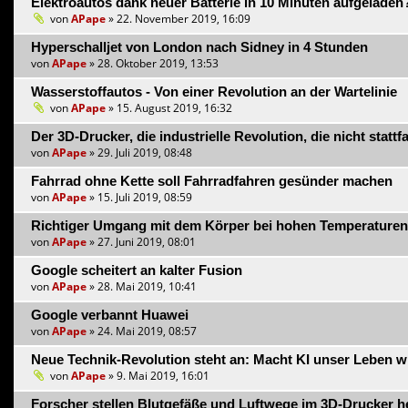
Elektroautos dank neuer Batterie in 10 Minuten aufgeladen
von
APape
» 22. November 2019, 16:09
Hyperschalljet von London nach Sidney in 4 Stunden
von
APape
» 28. Oktober 2019, 13:53
Wasserstoffautos - Von einer Revolution an der Wartelinie
von
APape
» 15. August 2019, 16:32
Der 3D-Drucker, die industrielle Revolution, die nicht stattf
von
APape
» 29. Juli 2019, 08:48
Fahrrad ohne Kette soll Fahrradfahren gesünder machen
von
APape
» 15. Juli 2019, 08:59
Richtiger Umgang mit dem Körper bei hohen Temperaturen
von
APape
» 27. Juni 2019, 08:01
Google scheitert an kalter Fusion
von
APape
» 28. Mai 2019, 10:41
Google verbannt Huawei
von
APape
» 24. Mai 2019, 08:57
Neue Technik-Revolution steht an: Macht KI unser Leben w
von
APape
» 9. Mai 2019, 16:01
Forscher stellen Blutgefäße und Luftwege im 3D-Drucker h