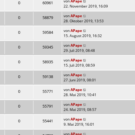
von
APape
0
60961
22. November 2019, 16:09
von
APape
0
58879
28. Oktober 2019, 13:53
von
APape
0
59584
15. August 2019, 16:32
von
APape
0
59345
29. Juli 2019, 08:48
von
APape
0
58935
15. Juli 2019, 08:59
von
APape
0
59138
27. Juni 2019, 08:01
von
APape
0
55771
28. Mai 2019, 10:41
von
APape
0
55791
24. Mai 2019, 08:57
von
APape
0
55441
9. Mai 2019, 16:01
von
APape