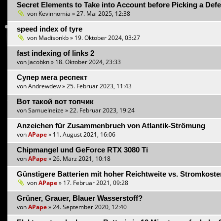
Secret Elements to Take into Account before Picking a Def
von
Kevinnomia
» 27. Mai 2025, 12:38
speed index of tyre
von
Madisonkb
» 19. Oktober 2024, 03:27
fast indexing of links 2
von
Jacobkn
» 18. Oktober 2024, 23:33
Супер мега респект
von
Andrewdew
» 25. Februar 2023, 11:43
Вот такой вот топчик
von
Samuelneize
» 22. Februar 2023, 19:24
Anzeichen für Zusammenbruch von Atlantik-Strömung
von
APape
» 11. August 2021, 16:06
Chipmangel und GeForce RTX 3080 Ti
von
APape
» 26. März 2021, 10:18
Günstigere Batterien mit hoher Reichtweite vs. Stromkoste
von
APape
» 17. Februar 2021, 09:28
Grüner, Grauer, Blauer Wasserstoff?
von
APape
» 24. September 2020, 12:40