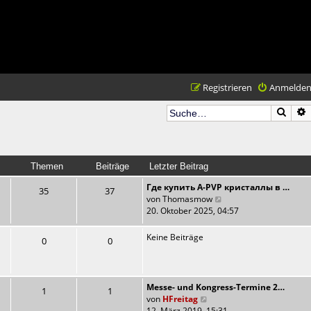
Registrieren
Anmelde
Such
Themen
Beiträge
Letzter Beitrag
Где купить A-PVP кристаллы в …
35
37
N
von
Thomasmow
e
20. Oktober 2025, 04:57
u
e
Keine Beiträge
0
0
s
t
e
r
Messe- und Kongress-Termine 2…
1
1
B
N
von
HFreitag
e
e
12. März 2019, 15:31