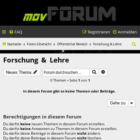
FAQ
Registrieren
Anmelden
S
Startseite
Foren-Übersicht
Öffentlicher Bereich
Forschung & Lehre
u
Forschung & Lehre
c
h
Suche
Erweiterte Suche
Neues Thema
e
0 Themen • Seite
1
von
1
In diesem Forum gibt es keine Themen oder Beiträge.
Gehe zu
Berechtigungen in diesem Forum
Du darfst
keine
neuen Themen in diesem Forum erstellen.
Du darfst
keine
Antworten zu Themen in diesem Forum erstellen.
Du darfst deine Beiträge in diesem Forum
nicht
ändern.
Du darfst deine Beiträge in diesem Forum
nicht
löschen.