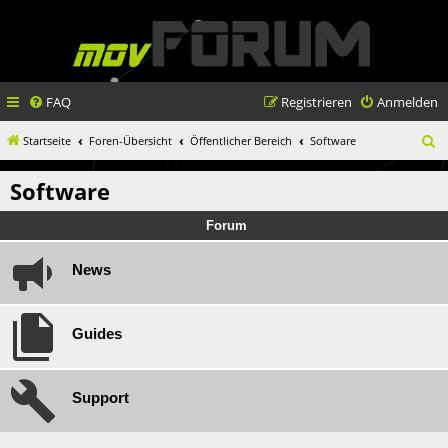
FAQ
Registrieren
Anmelden
S
Startseite
Foren-Übersicht
Öffentlicher Bereich
Software
u
Software
c
h
Forum
e
News
Guides
Support