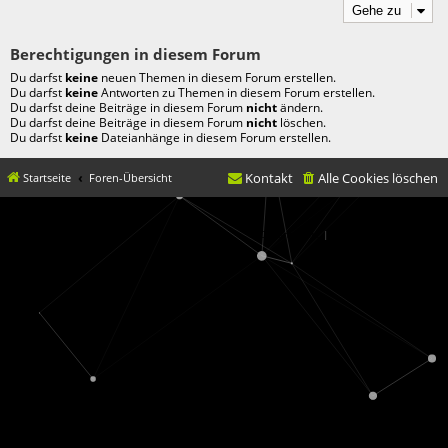
Gehe zu
Berechtigungen in diesem Forum
Du darfst
keine
neuen Themen in diesem Forum erstellen.
Du darfst
keine
Antworten zu Themen in diesem Forum erstellen.
Du darfst deine Beiträge in diesem Forum
nicht
ändern.
Du darfst deine Beiträge in diesem Forum
nicht
löschen.
Du darfst
keine
Dateianhänge in diesem Forum erstellen.
Kontakt
Alle Cookies löschen
Startseite
Foren-Übersicht
© movX GmbH 2019
Datenschutz
|
Nutzungsbedingungen