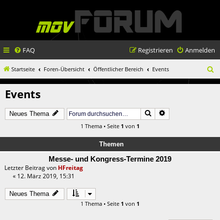
FAQ
Registrieren
Anmelden
S
Startseite
Foren-Übersicht
Öffentlicher Bereich
Events
u
Events
c
h
Suche
Erweiterte Suche
Neues Thema
e
1 Thema • Seite
1
von
1
Themen
Messe- und Kongress-Termine 2019
Letzter Beitrag von
HFreitag
«
12. März 2019, 15:31
Neues Thema
1 Thema • Seite
1
von
1