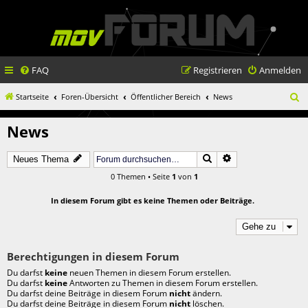
FAQ
Registrieren
Anmelden
S
Startseite
Foren-Übersicht
Öffentlicher Bereich
News
u
News
c
h
Suche
Erweiterte Suche
Neues Thema
e
0 Themen • Seite
1
von
1
In diesem Forum gibt es keine Themen oder Beiträge.
Gehe zu
Berechtigungen in diesem Forum
Du darfst
keine
neuen Themen in diesem Forum erstellen.
Du darfst
keine
Antworten zu Themen in diesem Forum erstellen.
Du darfst deine Beiträge in diesem Forum
nicht
ändern.
Du darfst deine Beiträge in diesem Forum
nicht
löschen.