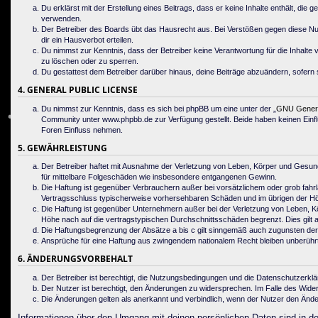
Du erklärst mit der Erstellung eines Beitrags, dass er keine Inhalte enthält, di
verwenden.
Der Betreiber des Boards übt das Hausrecht aus. Bei Verstößen gegen diese N
dir ein Hausverbot erteilen.
Du nimmst zur Kenntnis, dass der Betreiber keine Verantwortung für die Inhalte v
zu löschen oder zu sperren.
Du gestattest dem Betreiber darüber hinaus, deine Beiträge abzuändern, sofern 
4. GENERAL PUBLIC LICENSE
Du nimmst zur Kenntnis, dass es sich bei phpBB um eine unter der „
GNU General
Community unter www.phpbb.de zur Verfügung gestellt. Beide haben keinen Einfl
Foren Einfluss nehmen.
5. GEWÄHRLEISTUNG
Der Betreiber haftet mit Ausnahme der Verletzung von Leben, Körper und Gesundhei
für mittelbare Folgeschäden wie insbesondere entgangenen Gewinn.
Die Haftung ist gegenüber Verbrauchern außer bei vorsätzlichem oder grob fahrl
Vertragsschluss typischerweise vorhersehbaren Schäden und im übrigen der Höh
Die Haftung ist gegenüber Unternehmern außer bei der Verletzung von Leben, K
Höhe nach auf die vertragstypischen Durchschnittsschäden begrenzt. Dies gilt
Die Haftungsbegrenzung der Absätze a bis c gilt sinngemäß auch zugunsten der M
Ansprüche für eine Haftung aus zwingendem nationalem Recht bleiben unberührt
6. ÄNDERUNGSVORBEHALT
Der Betreiber ist berechtigt, die Nutzungsbedingungen und die Datenschutzerklä
Der Nutzer ist berechtigt, den Änderungen zu widersprechen. Im Falle des Wide
Die Änderungen gelten als anerkannt und verbindlich, wenn der Nutzer den Änd
Informationen über den Umgang mit deinen persönlichen Daten sind in de