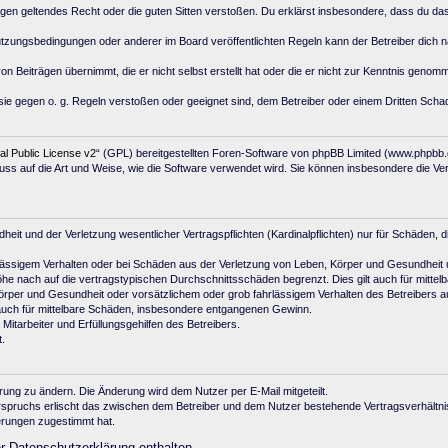
e gegen geltendes Recht oder die guten Sitten verstoßen. Du erklärst insbesondere, dass du da
utzungsbedingungen oder anderer im Board veröffentlichten Regeln kann der Betreiber dich
on Beiträgen übernimmt, die er nicht selbst erstellt hat oder die er nicht zur Kenntnis geno
sie gegen o. g. Regeln verstoßen oder geeignet sind, dem Betreiber oder einem Dritten Sch
 Public License v2
“ (GPL) bereitgestellten Foren-Software von phpBB Limited (www.phpbb
uss auf die Art und Weise, wie die Software verwendet wird. Sie können insbesondere die V
t und der Verletzung wesentlicher Vertragspflichten (Kardinalpflichten) nur für Schäden, di
ässigem Verhalten oder bei Schäden aus der Verletzung von Leben, Körper und Gesundheit und 
e nach auf die vertragstypischen Durchschnittsschäden begrenzt. Dies gilt auch für mitt
örper und Gesundheit oder vorsätzlichem oder grob fahrlässigem Verhalten des Betreibers a
 auch für mittelbare Schäden, insbesondere entgangenen Gewinn.
itarbeiter und Erfüllungsgehilfen des Betreibers.
.
rung zu ändern. Die Änderung wird dem Nutzer per E-Mail mitgeteilt.
rspruchs erlischt das zwischen dem Betreiber und dem Nutzer bestehende Vertragsverhältnis
erungen zugestimmt hat.
r Datenschutzerklärung enthalten.