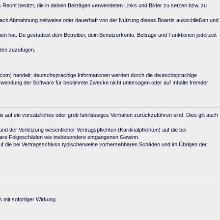
s Recht besitzt, die in deinen Beiträgen verwendeten Links und Bilder zu setzen bzw. zu
 nach Abmahnung zeitweise oder dauerhaft von der Nutzung dieses Boards ausschließen und
mmen hat. Du gestattest dem Betreiber, dein Benutzerkonto, Beiträge und Funktionen jederzeit
aden zuzufügen.
.com) handelt; deutschsprachige Informationen werden durch die deutschsprachige
erwendung der Software für bestimmte Zwecke nicht untersagen oder auf Inhalte fremder
e auf ein vorsätzliches oder grob fahrlässiges Verhalten zurückzuführen sind. Dies gilt auch
der Verletzung wesentlicher Vertragspflichten (Kardinalpflichten) auf die bei
elbare Folgeschäden wie insbesondere entgangenen Gewinn.
uf die bei Vertragsschluss typischerweise vorhersehbaren Schäden und im Übrigen der
 mit sofortiger Wirkung.