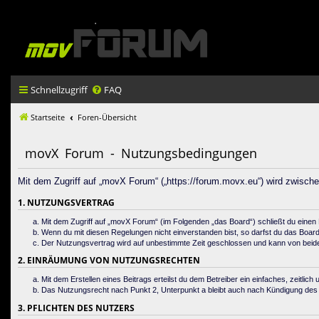
Schnellzugriff
FAQ
Startseite
Foren-Übersicht
movX Forum - Nutzungsbedingungen
Mit dem Zugriff auf „movX Forum“ („https://forum.movx.eu“) wird zwisch
1. NUTZUNGSVERTRAG
Mit dem Zugriff auf „movX Forum“ (im Folgenden „das Board“) schließt du einen
Wenn du mit diesen Regelungen nicht einverstanden bist, so darfst du das Board n
Der Nutzungsvertrag wird auf unbestimmte Zeit geschlossen und kann von beiden 
2. EINRÄUMUNG VON NUTZUNGSRECHTEN
Mit dem Erstellen eines Beitrags erteilst du dem Betreiber ein einfaches, zeitl
Das Nutzungsrecht nach Punkt 2, Unterpunkt a bleibt auch nach Kündigung de
3. PFLICHTEN DES NUTZERS