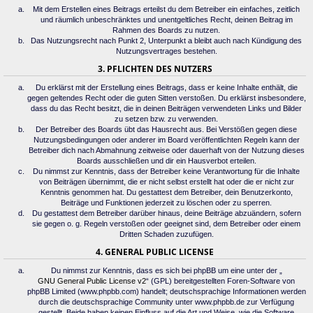
Mit dem Erstellen eines Beitrags erteilst du dem Betreiber ein einfaches, zeitlich
und räumlich unbeschränktes und unentgeltliches Recht, deinen Beitrag im
Rahmen des Boards zu nutzen.
Das Nutzungsrecht nach Punkt 2, Unterpunkt a bleibt auch nach Kündigung des
Nutzungsvertrages bestehen.
3. PFLICHTEN DES NUTZERS
Du erklärst mit der Erstellung eines Beitrags, dass er keine Inhalte enthält, die
gegen geltendes Recht oder die guten Sitten verstoßen. Du erklärst insbesondere,
dass du das Recht besitzt, die in deinen Beiträgen verwendeten Links und Bilder
zu setzen bzw. zu verwenden.
Der Betreiber des Boards übt das Hausrecht aus. Bei Verstößen gegen diese
Nutzungsbedingungen oder anderer im Board veröffentlichten Regeln kann der
Betreiber dich nach Abmahnung zeitweise oder dauerhaft von der Nutzung dieses
Boards ausschließen und dir ein Hausverbot erteilen.
Du nimmst zur Kenntnis, dass der Betreiber keine Verantwortung für die Inhalte
von Beiträgen übernimmt, die er nicht selbst erstellt hat oder die er nicht zur
Kenntnis genommen hat. Du gestattest dem Betreiber, dein Benutzerkonto,
Beiträge und Funktionen jederzeit zu löschen oder zu sperren.
Du gestattest dem Betreiber darüber hinaus, deine Beiträge abzuändern, sofern
sie gegen o. g. Regeln verstoßen oder geeignet sind, dem Betreiber oder einem
Dritten Schaden zuzufügen.
4. GENERAL PUBLIC LICENSE
Du nimmst zur Kenntnis, dass es sich bei phpBB um eine unter der „
GNU General Public License v2
“ (GPL) bereitgestellten Foren-Software von
phpBB Limited (www.phpbb.com) handelt; deutschsprachige Informationen werden
durch die deutschsprachige Community unter www.phpbb.de zur Verfügung
gestellt. Beide haben keinen Einfluss auf die Art und Weise, wie die Software