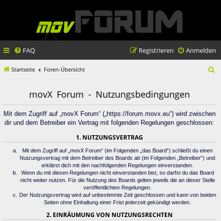
FAQ
Registrieren
Anmelden
S
Startseite
Foren-Übersicht
u
movX Forum - Nutzungsbedingungen
c
h
Mit dem Zugriff auf „movX Forum“ („https://forum.movx.eu“) wird zwischen
dir und dem Betreiber ein Vertrag mit folgenden Regelungen geschlossen:
e
1. NUTZUNGSVERTRAG
Mit dem Zugriff auf „movX Forum“ (im Folgenden „das Board“) schließt du einen
Nutzungsvertrag mit dem Betreiber des Boards ab (im Folgenden „Betreiber“) und
erklärst dich mit den nachfolgenden Regelungen einverstanden.
Wenn du mit diesen Regelungen nicht einverstanden bist, so darfst du das Board
nicht weiter nutzen. Für die Nutzung des Boards gelten jeweils die an dieser Stelle
veröffentlichten Regelungen.
Der Nutzungsvertrag wird auf unbestimmte Zeit geschlossen und kann von beiden
Seiten ohne Einhaltung einer Frist jederzeit gekündigt werden.
2. EINRÄUMUNG VON NUTZUNGSRECHTEN