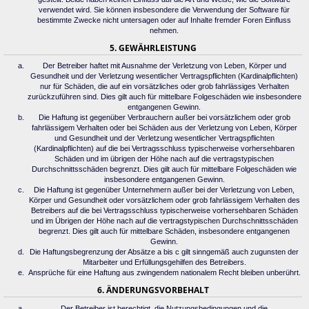
verwendet wird. Sie können insbesondere die Verwendung der Software für
bestimmte Zwecke nicht untersagen oder auf Inhalte fremder Foren Einfluss
nehmen.
5. GEWÄHRLEISTUNG
Der Betreiber haftet mit Ausnahme der Verletzung von Leben, Körper und
Gesundheit und der Verletzung wesentlicher Vertragspflichten (Kardinalpflichten)
nur für Schäden, die auf ein vorsätzliches oder grob fahrlässiges Verhalten
zurückzuführen sind. Dies gilt auch für mittelbare Folgeschäden wie insbesondere
entgangenen Gewinn.
Die Haftung ist gegenüber Verbrauchern außer bei vorsätzlichem oder grob
fahrlässigem Verhalten oder bei Schäden aus der Verletzung von Leben, Körper
und Gesundheit und der Verletzung wesentlicher Vertragspflichten
(Kardinalpflichten) auf die bei Vertragsschluss typischerweise vorhersehbaren
Schäden und im übrigen der Höhe nach auf die vertragstypischen
Durchschnittsschäden begrenzt. Dies gilt auch für mittelbare Folgeschäden wie
insbesondere entgangenen Gewinn.
Die Haftung ist gegenüber Unternehmern außer bei der Verletzung von Leben,
Körper und Gesundheit oder vorsätzlichem oder grob fahrlässigem Verhalten des
Betreibers auf die bei Vertragsschluss typischerweise vorhersehbaren Schäden
und im Übrigen der Höhe nach auf die vertragstypischen Durchschnittsschäden
begrenzt. Dies gilt auch für mittelbare Schäden, insbesondere entgangenen
Gewinn.
Die Haftungsbegrenzung der Absätze a bis c gilt sinngemäß auch zugunsten der
Mitarbeiter und Erfüllungsgehilfen des Betreibers.
Ansprüche für eine Haftung aus zwingendem nationalem Recht bleiben unberührt.
6. ÄNDERUNGSVORBEHALT
Der Betreiber ist berechtigt, die Nutzungsbedingungen und die