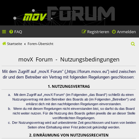
FAQ
Registrieren
Anmelden
S
Startseite
Foren-Übersicht
u
movX Forum - Nutzungsbedingungen
c
h
Mit dem Zugriff auf „movX Forum“ („https://forum.movx.eu“) wird zwischen
dir und dem Betreiber ein Vertrag mit folgenden Regelungen geschlossen:
e
1. NUTZUNGSVERTRAG
Mit dem Zugriff auf „movX Forum“ (im Folgenden „das Board“) schließt du einen
Nutzungsvertrag mit dem Betreiber des Boards ab (im Folgenden „Betreiber“) und
erklärst dich mit den nachfolgenden Regelungen einverstanden.
Wenn du mit diesen Regelungen nicht einverstanden bist, so darfst du das Board
nicht weiter nutzen. Für die Nutzung des Boards gelten jeweils die an dieser Stelle
veröffentlichten Regelungen.
Der Nutzungsvertrag wird auf unbestimmte Zeit geschlossen und kann von beiden
Seiten ohne Einhaltung einer Frist jederzeit gekündigt werden.
2. EINRÄUMUNG VON NUTZUNGSRECHTEN