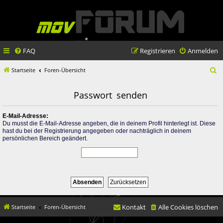
FAQ
Registrieren
Anmelden
S
Startseite
Foren-Übersicht
u
Passwort senden
c
h
E-Mail-Adresse:
Du musst die E-Mail-Adresse angeben, die in deinem Profil hinterlegt ist. Diese
e
hast du bei der Registrierung angegeben oder nachträglich in deinem
persönlichen Bereich geändert.
Kontakt
Alle Cookies löschen
Startseite
Foren-Übersicht