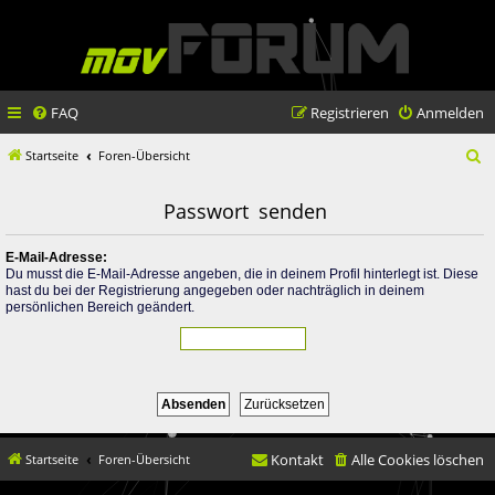
FAQ
Registrieren
Anmelden
S
Startseite
Foren-Übersicht
u
Passwort senden
c
h
E-Mail-Adresse:
Du musst die E-Mail-Adresse angeben, die in deinem Profil hinterlegt ist. Diese
e
hast du bei der Registrierung angegeben oder nachträglich in deinem
persönlichen Bereich geändert.
Kontakt
Alle Cookies löschen
Startseite
Foren-Übersicht