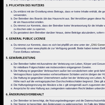
3. PFLICHTEN DES NUTZERS
Du erklärst mit der Erstellung eines Beitrags, dass er keine Inhalte enthält, di
verwenden.
Der Betreiber des Boards übt das Hausrecht aus. Bei Verstößen gegen diese N
dir ein Hausverbot erteilen.
Du nimmst zur Kenntnis, dass der Betreiber keine Verantwortung für die Inhalte v
zu löschen oder zu sperren.
Du gestattest dem Betreiber darüber hinaus, deine Beiträge abzuändern, sofern 
4. GENERAL PUBLIC LICENSE
Du nimmst zur Kenntnis, dass es sich bei phpBB um eine unter der „
GNU General
Community unter www.phpbb.de zur Verfügung gestellt. Beide haben keinen Einfl
Foren Einfluss nehmen.
5. GEWÄHRLEISTUNG
Der Betreiber haftet mit Ausnahme der Verletzung von Leben, Körper und Gesundhei
für mittelbare Folgeschäden wie insbesondere entgangenen Gewinn.
Die Haftung ist gegenüber Verbrauchern außer bei vorsätzlichem oder grob fahrl
Vertragsschluss typischerweise vorhersehbaren Schäden und im übrigen der Höh
Die Haftung ist gegenüber Unternehmern außer bei der Verletzung von Leben, K
Höhe nach auf die vertragstypischen Durchschnittsschäden begrenzt. Dies gilt
Die Haftungsbegrenzung der Absätze a bis c gilt sinngemäß auch zugunsten der M
Ansprüche für eine Haftung aus zwingendem nationalem Recht bleiben unberührt
6. ÄNDERUNGSVORBEHALT
Der Betreiber ist berechtigt, die Nutzungsbedingungen und die Datenschutzerklä
Der Nutzer ist berechtigt, den Änderungen zu widersprechen. Im Falle des Wide