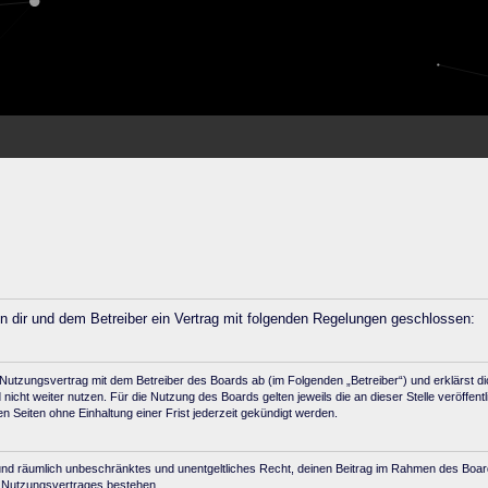
en dir und dem Betreiber ein Vertrag mit folgenden Regelungen geschlossen:
 Nutzungsvertrag mit dem Betreiber des Boards ab (im Folgenden „Betreiber“) und erklärst 
icht weiter nutzen. Für die Nutzung des Boards gelten jeweils die an dieser Stelle veröffent
Seiten ohne Einhaltung einer Frist jederzeit gekündigt werden.
ich und räumlich unbeschränktes und unentgeltliches Recht, deinen Beitrag im Rahmen des Boa
s Nutzungsvertrages bestehen.