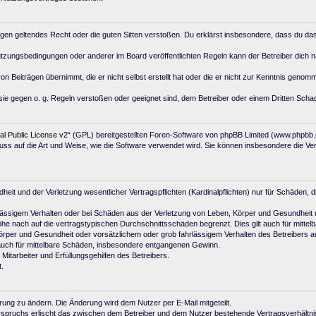
e gegen geltendes Recht oder die guten Sitten verstoßen. Du erklärst insbesondere, dass du da
utzungsbedingungen oder anderer im Board veröffentlichten Regeln kann der Betreiber dich
on Beiträgen übernimmt, die er nicht selbst erstellt hat oder die er nicht zur Kenntnis geno
sie gegen o. g. Regeln verstoßen oder geeignet sind, dem Betreiber oder einem Dritten Sch
 Public License v2
“ (GPL) bereitgestellten Foren-Software von phpBB Limited (www.phpbb
uss auf die Art und Weise, wie die Software verwendet wird. Sie können insbesondere die V
t und der Verletzung wesentlicher Vertragspflichten (Kardinalpflichten) nur für Schäden, di
ässigem Verhalten oder bei Schäden aus der Verletzung von Leben, Körper und Gesundheit und 
e nach auf die vertragstypischen Durchschnittsschäden begrenzt. Dies gilt auch für mitt
örper und Gesundheit oder vorsätzlichem oder grob fahrlässigem Verhalten des Betreibers a
 auch für mittelbare Schäden, insbesondere entgangenen Gewinn.
itarbeiter und Erfüllungsgehilfen des Betreibers.
.
rung zu ändern. Die Änderung wird dem Nutzer per E-Mail mitgeteilt.
rspruchs erlischt das zwischen dem Betreiber und dem Nutzer bestehende Vertragsverhältnis