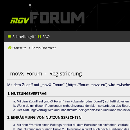
Schnellzugriff
FAQ
Startseite
Foren-Übersicht
movX Forum - Registrierung
Mit dem Zugriff auf „movX Forum“ („https://forum.movx.eu“) wird zwisch
1. NUTZUNGSVERTRAG
Mit dem Zugriff auf „movX Forum“ (im Folgenden „das Board“) schließt du einen
Wenn du mit diesen Regelungen nicht einverstanden bist, so darfst du das Board n
Der Nutzungsvertrag wird auf unbestimmte Zeit geschlossen und kann von beiden 
2. EINRÄUMUNG VON NUTZUNGSRECHTEN
Mit dem Erstellen eines Beitrags erteilst du dem Betreiber ein einfaches, zeitl
Das Nutzungsrecht nach Punkt 2, Unterpunkt a bleibt auch nach Kündigung de