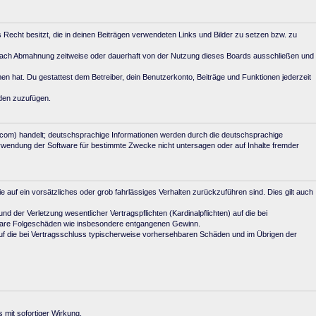
s Recht besitzt, die in deinen Beiträgen verwendeten Links und Bilder zu setzen bzw. zu
 nach Abmahnung zeitweise oder dauerhaft von der Nutzung dieses Boards ausschließen und
mmen hat. Du gestattest dem Betreiber, dein Benutzerkonto, Beiträge und Funktionen jederzeit
aden zuzufügen.
.com) handelt; deutschsprachige Informationen werden durch die deutschsprachige
erwendung der Software für bestimmte Zwecke nicht untersagen oder auf Inhalte fremder
e auf ein vorsätzliches oder grob fahrlässiges Verhalten zurückzuführen sind. Dies gilt auch
der Verletzung wesentlicher Vertragspflichten (Kardinalpflichten) auf die bei
elbare Folgeschäden wie insbesondere entgangenen Gewinn.
uf die bei Vertragsschluss typischerweise vorhersehbaren Schäden und im Übrigen der
 mit sofortiger Wirkung.