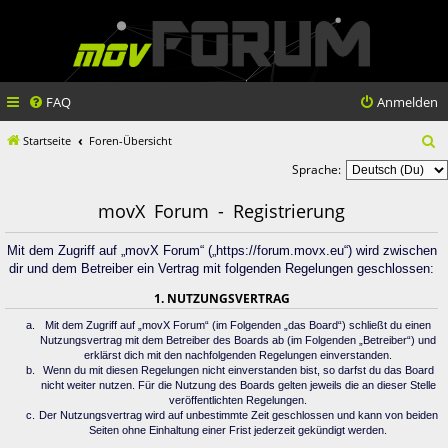
FAQ
Anmelden
S
Startseite
Foren-Übersicht
u
Sprache:
c
movX Forum - Registrierung
h
Mit dem Zugriff auf „movX Forum“ („https://forum.movx.eu“) wird zwischen
e
dir und dem Betreiber ein Vertrag mit folgenden Regelungen geschlossen:
1. NUTZUNGSVERTRAG
Mit dem Zugriff auf „movX Forum“ (im Folgenden „das Board“) schließt du einen
Nutzungsvertrag mit dem Betreiber des Boards ab (im Folgenden „Betreiber“) und
erklärst dich mit den nachfolgenden Regelungen einverstanden.
Wenn du mit diesen Regelungen nicht einverstanden bist, so darfst du das Board
nicht weiter nutzen. Für die Nutzung des Boards gelten jeweils die an dieser Stelle
veröffentlichten Regelungen.
Der Nutzungsvertrag wird auf unbestimmte Zeit geschlossen und kann von beiden
Seiten ohne Einhaltung einer Frist jederzeit gekündigt werden.