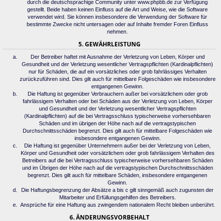
durch die deutschsprachige Community unter www.phpbb.de zur Verfügung
gestellt. Beide haben keinen Einfluss auf die Art und Weise, wie die Software
verwendet wird. Sie können insbesondere die Verwendung der Software für
bestimmte Zwecke nicht untersagen oder auf Inhalte fremder Foren Einfluss
nehmen.
5. GEWÄHRLEISTUNG
Der Betreiber haftet mit Ausnahme der Verletzung von Leben, Körper und
Gesundheit und der Verletzung wesentlicher Vertragspflichten (Kardinalpflichten)
nur für Schäden, die auf ein vorsätzliches oder grob fahrlässiges Verhalten
zurückzuführen sind. Dies gilt auch für mittelbare Folgeschäden wie insbesondere
entgangenen Gewinn.
Die Haftung ist gegenüber Verbrauchern außer bei vorsätzlichem oder grob
fahrlässigem Verhalten oder bei Schäden aus der Verletzung von Leben, Körper
und Gesundheit und der Verletzung wesentlicher Vertragspflichten
(Kardinalpflichten) auf die bei Vertragsschluss typischerweise vorhersehbaren
Schäden und im übrigen der Höhe nach auf die vertragstypischen
Durchschnittsschäden begrenzt. Dies gilt auch für mittelbare Folgeschäden wie
insbesondere entgangenen Gewinn.
Die Haftung ist gegenüber Unternehmern außer bei der Verletzung von Leben,
Körper und Gesundheit oder vorsätzlichem oder grob fahrlässigem Verhalten des
Betreibers auf die bei Vertragsschluss typischerweise vorhersehbaren Schäden
und im Übrigen der Höhe nach auf die vertragstypischen Durchschnittsschäden
begrenzt. Dies gilt auch für mittelbare Schäden, insbesondere entgangenen
Gewinn.
Die Haftungsbegrenzung der Absätze a bis c gilt sinngemäß auch zugunsten der
Mitarbeiter und Erfüllungsgehilfen des Betreibers.
Ansprüche für eine Haftung aus zwingendem nationalem Recht bleiben unberührt.
6. ÄNDERUNGSVORBEHALT