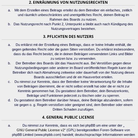
2. EINRÄUMUNG VON NUTZUNGSRECHTEN
Mit dem Erstellen eines Beitrags erteilst du dem Betreiber ein einfaches, zeitlich
und räumlich unbeschränktes und unentgeltliches Recht, deinen Beitrag im
Rahmen des Boards zu nutzen.
Das Nutzungsrecht nach Punkt 2, Unterpunkt a bleibt auch nach Kündigung des
Nutzungsvertrages bestehen.
3. PFLICHTEN DES NUTZERS
Du erklärst mit der Erstellung eines Beitrags, dass er keine Inhalte enthält, die
gegen geltendes Recht oder die guten Sitten verstoßen. Du erklärst insbesondere,
dass du das Recht besitzt, die in deinen Beiträgen verwendeten Links und Bilder
zu setzen bzw. zu verwenden.
Der Betreiber des Boards übt das Hausrecht aus. Bei Verstößen gegen diese
Nutzungsbedingungen oder anderer im Board veröffentlichten Regeln kann der
Betreiber dich nach Abmahnung zeitweise oder dauerhaft von der Nutzung dieses
Boards ausschließen und dir ein Hausverbot erteilen.
Du nimmst zur Kenntnis, dass der Betreiber keine Verantwortung für die Inhalte
von Beiträgen übernimmt, die er nicht selbst erstellt hat oder die er nicht zur
Kenntnis genommen hat. Du gestattest dem Betreiber, dein Benutzerkonto,
Beiträge und Funktionen jederzeit zu löschen oder zu sperren.
Du gestattest dem Betreiber darüber hinaus, deine Beiträge abzuändern, sofern
sie gegen o. g. Regeln verstoßen oder geeignet sind, dem Betreiber oder einem
Dritten Schaden zuzufügen.
4. GENERAL PUBLIC LICENSE
Du nimmst zur Kenntnis, dass es sich bei phpBB um eine unter der „
GNU General Public License v2
“ (GPL) bereitgestellten Foren-Software von
phpBB Limited (www.phpbb.com) handelt; deutschsprachige Informationen werden