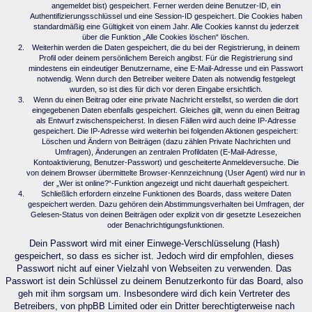
angemeldet bist) gespeichert. Ferner werden deine Benutzer-ID, ein
Authentifizierungsschlüssel und eine Session-ID gespeichert. Die Cookies haben
standardmäßig eine Gültigkeit von einem Jahr. Alle Cookies kannst du jederzeit
über die Funktion „Alle Cookies löschen“ löschen.
Weiterhin werden die Daten gespeichert, die du bei der Registrierung, in deinem
Profil oder deinem persönlichem Bereich angibst. Für die Registrierung sind
mindestens ein eindeutiger Benutzername, eine E-Mail-Adresse und ein Passwort
notwendig. Wenn durch den Betreiber weitere Daten als notwendig festgelegt
wurden, so ist dies für dich vor deren Eingabe ersichtlich.
Wenn du einen Beitrag oder eine private Nachricht erstellst, so werden die dort
eingegebenen Daten ebenfalls gespeichert. Gleiches gilt, wenn du einen Beitrag
als Entwurf zwischenspeicherst. In diesen Fällen wird auch deine IP-Adresse
gespeichert. Die IP-Adresse wird weiterhin bei folgenden Aktionen gespeichert:
Löschen und Ändern von Beiträgen (dazu zählen Private Nachrichten und
Umfragen), Änderungen an zentralen Profildaten (E-Mail-Adresse,
Kontoaktivierung, Benutzer-Passwort) und gescheiterte Anmeldeversuche. Die
von deinem Browser übermittelte Browser-Kennzeichnung (User Agent) wird nur in
der „Wer ist online?“-Funktion angezeigt und nicht dauerhaft gespeichert.
Schließlich erfordern einzelne Funktionen des Boards, dass weitere Daten
gespeichert werden. Dazu gehören dein Abstimmungsverhalten bei Umfragen, der
Gelesen-Status von deinen Beiträgen oder explizit von dir gesetzte Lesezeichen
oder Benachrichtigungsfunktionen.
Dein Passwort wird mit einer Einwege-Verschlüsselung (Hash)
gespeichert, so dass es sicher ist. Jedoch wird dir empfohlen, dieses
Passwort nicht auf einer Vielzahl von Webseiten zu verwenden. Das
Passwort ist dein Schlüssel zu deinem Benutzerkonto für das Board, also
geh mit ihm sorgsam um. Insbesondere wird dich kein Vertreter des
Betreibers, von phpBB Limited oder ein Dritter berechtigterweise nach