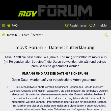
FAQ
Registrieren
Anmelden
S
Startseite
Foren-Übersicht
u
movX Forum - Datenschutzerklärung
c
h
Diese Richtlinie beschreibt, wie „movX Forum“ („https://forum.movx.eu“)
(im Folgenden „der Betreiber“) die Daten verwendet, die während deines
e
Foren-Besuchs gesammelt werden.
UMFANG UND ART DER DATENSPEICHERUNG
Deine Daten werden auf vier verschiedene Arten gesammelt:
Die Forensoftware phpBB erstellt bei deinem Besuch des Boards mehrere
Cookies. Cookies sind kleine Textdateien, die dein Browser als temporäre Dateien
ablegt und die zwischen den einzelnen Aufrufen des Boards erhalten bleiben. In
diesen Cookies sind die aktuelle ID deiner Sitzung (damit dir alle Seitenaufrufe
zugeordnet werden können), Informationen über die von dir gelesenen Beiträge
(zur Markierung dieser als gelesen/ungelesen; sofern du nicht angemeldet bist)
sowie Informationen über deine Teilnahme an Umfragen (sofern du nicht