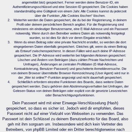
angemeldet bist) gespeichert. Ferner werden deine Benutzer-ID, ein
Authentifizierungsschlüssel und eine Session-ID gespeichert. Die Cookies haben
standardmäßig eine Gültigkeit von einem Jahr. Alle Cookies kannst du jederzeit
über die Funktion „Alle Cookies löschen“ löschen.
Weiterhin werden die Daten gespeichert, die du bei der Registrierung, in deinem
Profil oder deinem persönlichem Bereich angibst. Für die Registrierung sind
mindestens ein eindeutiger Benutzername, eine E-Mail-Adresse und ein Passwort
notwendig. Wenn durch den Betreiber weitere Daten als notwendig festgelegt
wurden, so ist dies für dich vor deren Eingabe ersichtlich.
Wenn du einen Beitrag oder eine private Nachricht erstellst, so werden die dort
eingegebenen Daten ebenfalls gespeichert. Gleiches gilt, wenn du einen Beitrag
als Entwurf zwischenspeicherst. In diesen Fällen wird auch deine IP-Adresse
gespeichert. Die IP-Adresse wird weiterhin bei folgenden Aktionen gespeichert:
Löschen und Ändern von Beiträgen (dazu zählen Private Nachrichten und
Umfragen), Änderungen an zentralen Profildaten (E-Mail-Adresse,
Kontoaktivierung, Benutzer-Passwort) und gescheiterte Anmeldeversuche. Die
von deinem Browser übermittelte Browser-Kennzeichnung (User Agent) wird nur in
der „Wer ist online?“-Funktion angezeigt und nicht dauerhaft gespeichert.
Schließlich erfordern einzelne Funktionen des Boards, dass weitere Daten
gespeichert werden. Dazu gehören dein Abstimmungsverhalten bei Umfragen, der
Gelesen-Status von deinen Beiträgen oder explizit von dir gesetzte Lesezeichen
oder Benachrichtigungsfunktionen.
Dein Passwort wird mit einer Einwege-Verschlüsselung (Hash)
gespeichert, so dass es sicher ist. Jedoch wird dir empfohlen, dieses
Passwort nicht auf einer Vielzahl von Webseiten zu verwenden. Das
Passwort ist dein Schlüssel zu deinem Benutzerkonto für das Board, also
geh mit ihm sorgsam um. Insbesondere wird dich kein Vertreter des
Betreibers, von phpBB Limited oder ein Dritter berechtigterweise nach