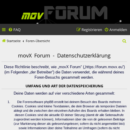
FAQ
Registrieren
Anmelden
S
Startseite
Foren-Übersicht
u
movX Forum - Datenschutzerklärung
c
h
Diese Richtlinie beschreibt, wie „movX Forum“ („https://forum.movx.eu“)
(im Folgenden „der Betreiber“) die Daten verwendet, die während deines
e
Foren-Besuchs gesammelt werden.
UMFANG UND ART DER DATENSPEICHERUNG
Deine Daten werden auf vier verschiedene Arten gesammelt:
Die Forensoftware phpBB erstellt bei deinem Besuch des Boards mehrere
Cookies. Cookies sind kleine Textdateien, die dein Browser als temporäre Dateien
ablegt und die zwischen den einzelnen Aufrufen des Boards erhalten bleiben. In
diesen Cookies sind die aktuelle ID deiner Sitzung (damit dir alle Seitenaufrufe
zugeordnet werden können), Informationen über die von dir gelesenen Beiträge
(zur Markierung dieser als gelesen/ungelesen; sofern du nicht angemeldet bist)
sowie Informationen über deine Teilnahme an Umfragen (sofern du nicht