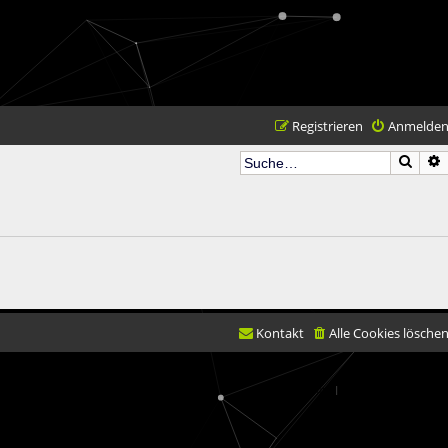
Registrieren
Anmelde
Such
Kontakt
Alle Cookies lösche
© movX GmbH 201
Datenschutz
|
Nutzungsbedingunge