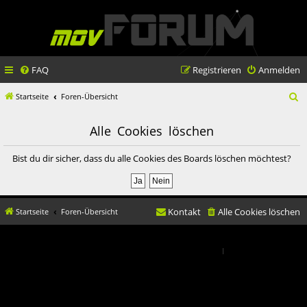
FAQ
Registrieren
Anmelden
S
Startseite
Foren-Übersicht
u
Alle Cookies löschen
c
h
Bist du dir sicher, dass du alle Cookies des Boards löschen möchtest?
e
Kontakt
Alle Cookies löschen
Startseite
Foren-Übersicht
© movX GmbH 2019
Datenschutz
|
Nutzungsbedingungen