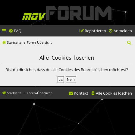
FAQ
Registrieren
Anmelden
S
Startseite
Foren-Übersicht
u
Alle Cookies löschen
c
h
Bist du dir sicher, dass du alle Cookies des Boards löschen möchtest?
e
Kontakt
Alle Cookies löschen
Startseite
Foren-Übersicht
© movX GmbH 2019
Datenschutz
|
Nutzungsbedingungen