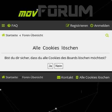
FAQ
Registrieren
Anmelden
S
Startseite
Foren-Übersicht
u
Alle Cookies löschen
c
h
Bist du dir sicher, dass du alle Cookies des Boards löschen möchtest?
e
Kontakt
Alle Cookies löschen
Startseite
Foren-Übersicht
© movX GmbH 2019
Datenschutz
|
Nutzungsbedingungen