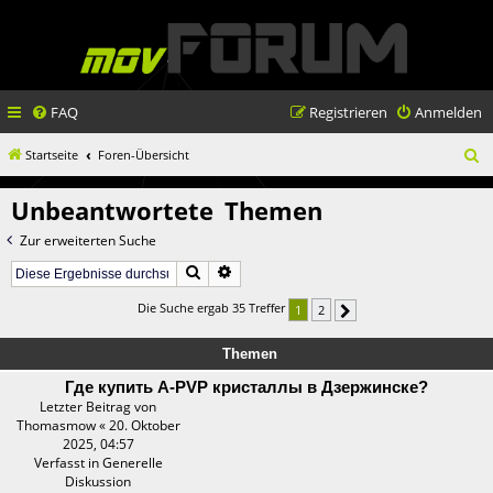
FAQ
Registrieren
Anmelden
S
Startseite
Foren-Übersicht
u
Unbeantwortete Themen
c
Zur erweiterten Suche
h
Suche
Erweiterte Suche
e
Die Suche ergab 35 Treffer
1
2
Nächste
Themen
Где купить A-PVP кристаллы в Дзержинске?
Letzter Beitrag von
Thomasmow
«
20. Oktober
2025, 04:57
Verfasst in
Generelle
Diskussion