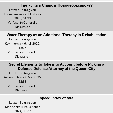
Где купить Спайс в Новочебоксарске?
Letzter Beitrag von
Thomasmow
«
20. Oktober
2025, 01:23
Verfasst in
Generelle
Diskussion
Water Therapy as an Additional Therapy in Rehabilitation
Letzter Beitrag von
Kevinnomia
«
6. Juli 2025,
15:25
Verfasst in
Generelle
Diskussion
Secret Elements to Take into Account before Picking a
Defense Defense Attorney at the Queen City
Letzter Beitrag von
Kevinnomia
«
27. Mai 2025,
12:38
Verfasst in
Generelle
Diskussion
speed index of tyre
Letzter Beitrag von
Madisonkb
«
19. Oktober
2024, 03:27