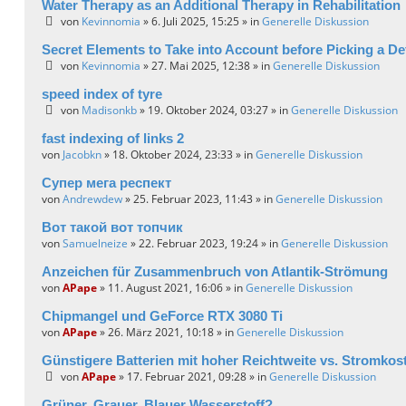
Water Therapy as an Additional Therapy in Rehabilitation
von
Kevinnomia
» 6. Juli 2025, 15:25 » in
Generelle Diskussion
Secret Elements to Take into Account before Picking a De
von
Kevinnomia
» 27. Mai 2025, 12:38 » in
Generelle Diskussion
speed index of tyre
von
Madisonkb
» 19. Oktober 2024, 03:27 » in
Generelle Diskussion
fast indexing of links 2
von
Jacobkn
» 18. Oktober 2024, 23:33 » in
Generelle Diskussion
Супер мега респект
von
Andrewdew
» 25. Februar 2023, 11:43 » in
Generelle Diskussion
Вот такой вот топчик
von
Samuelneize
» 22. Februar 2023, 19:24 » in
Generelle Diskussion
Anzeichen für Zusammenbruch von Atlantik-Strömung
von
APape
» 11. August 2021, 16:06 » in
Generelle Diskussion
Chipmangel und GeForce RTX 3080 Ti
von
APape
» 26. März 2021, 10:18 » in
Generelle Diskussion
Günstigere Batterien mit hoher Reichtweite vs. Stromkos
von
APape
» 17. Februar 2021, 09:28 » in
Generelle Diskussion
Grüner, Grauer, Blauer Wasserstoff?