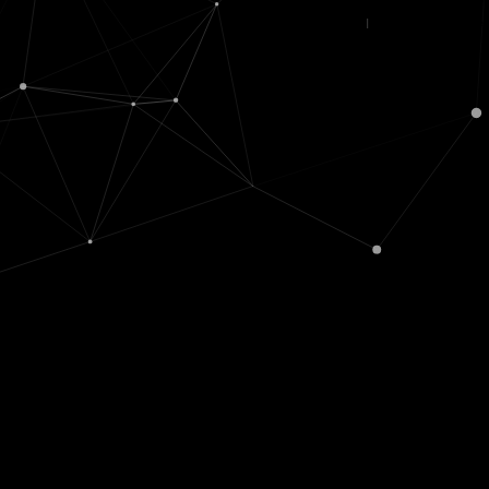
© movX GmbH 201
Datenschutz
|
Nutzungsbedingunge