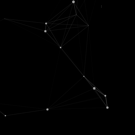
© movX GmbH 201
Datenschutz
|
Nutzungsbedingunge