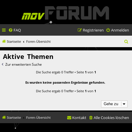
FAQ
Registrieren
Anmelden
S
Startseite
Foren-Übersicht
u
Aktive Themen
c
Zur erweiterten Suche
h
Die Suche ergab 0 Treffer • Seite
1
von
1
e
Es wurden keine passenden Ergebnisse gefunden.
Die Suche ergab 0 Treffer • Seite
1
von
1
Gehe zu
Kontakt
Alle Cookies löschen
Startseite
Foren-Übersicht
© movX GmbH 2019