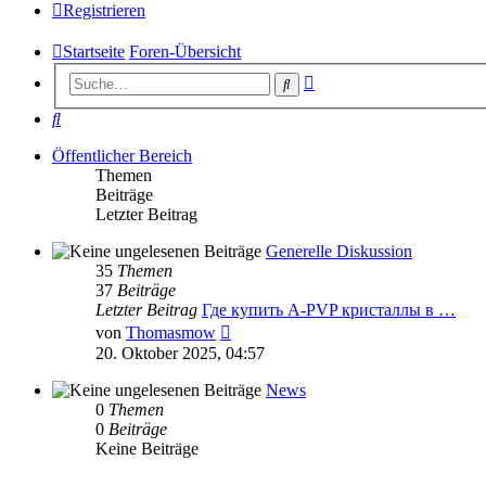
Registrieren
Startseite
Foren-Übersicht
Erweiterte
Suche
Suche
Suche
Öffentlicher Bereich
Themen
Beiträge
Letzter Beitrag
Generelle Diskussion
35
Themen
37
Beiträge
Letzter Beitrag
Где купить A-PVP кристаллы в …
Neuester
von
Thomasmow
Beitrag
20. Oktober 2025, 04:57
News
0
Themen
0
Beiträge
Keine Beiträge