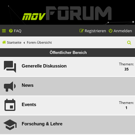
FAQ
Registrieren
Anmelden
S
Startseite
Foren-Übersicht
u
Öffentlicher Bereich
c
Themen:
Generelle Diskussion
h
35
e
News
Themen:
Events
1
Forschung & Lehre