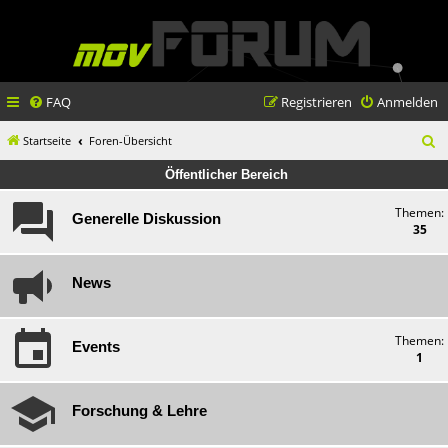
FAQ
Registrieren
Anmelden
S
Startseite
Foren-Übersicht
u
Öffentlicher Bereich
c
Themen:
Generelle Diskussion
h
35
e
News
Themen:
Events
1
Forschung & Lehre