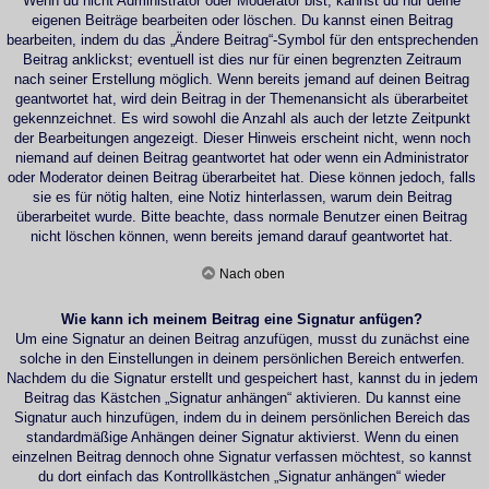
Wenn du nicht Administrator oder Moderator bist, kannst du nur deine
eigenen Beiträge bearbeiten oder löschen. Du kannst einen Beitrag
bearbeiten, indem du das „Ändere Beitrag“-Symbol für den entsprechenden
Beitrag anklickst; eventuell ist dies nur für einen begrenzten Zeitraum
nach seiner Erstellung möglich. Wenn bereits jemand auf deinen Beitrag
geantwortet hat, wird dein Beitrag in der Themenansicht als überarbeitet
gekennzeichnet. Es wird sowohl die Anzahl als auch der letzte Zeitpunkt
der Bearbeitungen angezeigt. Dieser Hinweis erscheint nicht, wenn noch
niemand auf deinen Beitrag geantwortet hat oder wenn ein Administrator
oder Moderator deinen Beitrag überarbeitet hat. Diese können jedoch, falls
sie es für nötig halten, eine Notiz hinterlassen, warum dein Beitrag
überarbeitet wurde. Bitte beachte, dass normale Benutzer einen Beitrag
nicht löschen können, wenn bereits jemand darauf geantwortet hat.
Nach oben
Wie kann ich meinem Beitrag eine Signatur anfügen?
Um eine Signatur an deinen Beitrag anzufügen, musst du zunächst eine
solche in den Einstellungen in deinem persönlichen Bereich entwerfen.
Nachdem du die Signatur erstellt und gespeichert hast, kannst du in jedem
Beitrag das Kästchen „Signatur anhängen“ aktivieren. Du kannst eine
Signatur auch hinzufügen, indem du in deinem persönlichen Bereich das
standardmäßige Anhängen deiner Signatur aktivierst. Wenn du einen
einzelnen Beitrag dennoch ohne Signatur verfassen möchtest, so kannst
du dort einfach das Kontrollkästchen „Signatur anhängen“ wieder