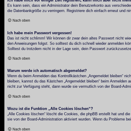
Ich habe mich vor einiger Zeit registriert, kann mich aber nicht me
Es kann sein, dass ein Administrator dein Benutzerkonto aus verschiede
die Datenbankgröße zu verringern. Registriere dich einfach erneut und ni
Nach oben
Ich habe mein Passwort vergessen!
Das ist nicht schlimm! Wir können dir zwar dein altes Passwort nicht wi
den Anweisungen folgst. So solltest du dich schnell wieder anmelden kö
Solltest du trotzdem nicht in der Lage sein, dein Passwort zurückzusetz
Nach oben
Warum werde ich automatisch abgemeldet?
Wenn du beim Anmelden das Kontrollkästchen „Angemeldet bleiben“ nicht
bleiben, kannst du das Kästchen „Angemeldet bleiben“ beim Anmelden aus
nicht zur Verfügung steht, dann wurde sie vermutlich von der Board-Admi
Nach oben
Wozu ist die Funktion „Alle Cookies löschen“?
„Alle Cookies löschen“ löscht die Cookies, die phpBB erstellt hat und d
sie von der Board-Administration aktiviert wurden. Wenn du Probleme be
Nach oben