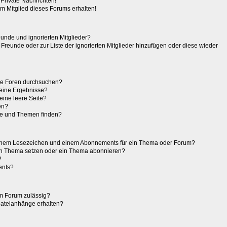
Private Nachrichten!
m Mitglied dieses Forums erhalten!
eunde und ignorierten Mitglieder?
r Freunde oder zur Liste der ignorierten Mitglieder hinzufügen oder diese wieder
re Foren durchsuchen?
keine Ergebnisse?
ine leere Seite?
en?
ge und Themen finden?
einem Lesezeichen und einem Abonnements für ein Thema oder Forum?
ein Thema setzen oder ein Thema abonnieren?
?
ents?
m Forum zulässig?
 Dateianhänge erhalten?