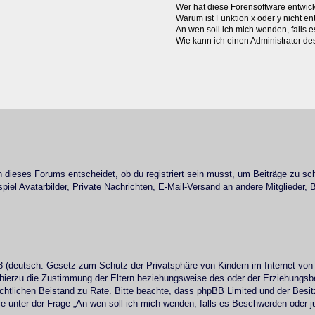
Wer hat diese Forensoftware entwick
Warum ist Funktion x oder y nicht en
An wen soll ich mich wenden, falls 
Wie kann ich einen Administrator de
dieses Forums entscheidet, ob du registriert sein musst, um Beiträge zu schrei
iel Avatarbilder, Private Nachrichten, E-Mail-Versand an andere Mitglieder, 
 (deutsch: Gesetz zum Schutz der Privatsphäre von Kindern im Internet von 
ierzu die Zustimmung der Eltern beziehungsweise des oder der Erziehungsbere
n rechtlichen Beistand zu Rate. Bitte beachte, dass phpBB Limited und der Bes
 die unter der Frage „An wen soll ich mich wenden, falls es Beschwerden oder