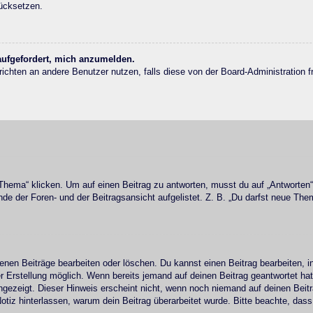
rücksetzen.
 aufgefordert, mich anzumelden.
achrichten an andere Benutzer nutzen, falls diese von der Board-Administrati
ma“ klicken. Um auf einen Beitrag zu antworten, musst du auf „Antworten“ kli
e der Foren- und der Beitragsansicht aufgelistet. Z. B. „Du darfst neue Them
genen Beiträge bearbeiten oder löschen. Du kannst einen Beitrag bearbeiten,
ner Erstellung möglich. Wenn bereits jemand auf deinen Beitrag geantwortet ha
angezeigt. Dieser Hinweis erscheint nicht, wenn noch niemand auf deinen Beit
ne Notiz hinterlassen, warum dein Beitrag überarbeitet wurde. Bitte beachte, d