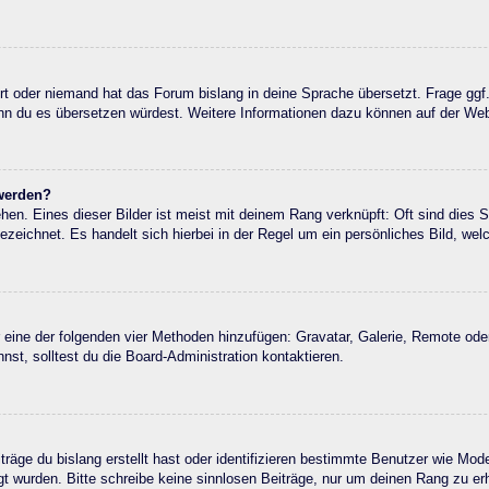
ert oder niemand hat das Forum bislang in deine Sprache übersetzt. Frage ggf
, wenn du es übersetzen würdest. Weitere Informationen dazu können auf der W
 werden?
en. Eines dieser Bilder ist meist mit deinem Rang verknüpft: Oft sind dies 
zeichnet. Es handelt sich hierbei in der Regel um ein persönliches Bild, wel
er eine der folgenden vier Methoden hinzufügen: Gravatar, Galerie, Remote o
t, solltest du die Board-Administration kontaktieren.
räge du bislang erstellt hast oder identifizieren bestimmte Benutzer wie Mo
egt wurden. Bitte schreibe keine sinnlosen Beiträge, nur um deinen Rang zu 