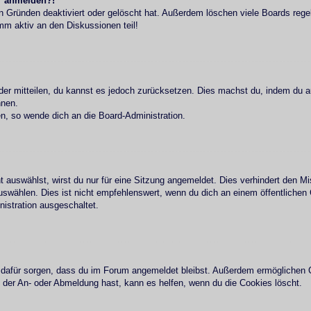
hr anmelden?!
n Gründen deaktiviert oder gelöscht hat. Außerdem löschen viele Boards regel
mm aktiv an den Diskussionen teil!
eder mitteilen, du kannst es jedoch zurücksetzen. Dies machst du, indem du 
nnen.
en, so wende dich an die Board-Administration.
 auswählst, wirst du nur für eine Sitzung angemeldet. Dies verhindert den 
wählen. Dies ist nicht empfehlenswert, wenn du dich an einem öffentlichen 
nistration ausgeschaltet.
ie dafür sorgen, dass du im Forum angemeldet bleibst. Außerdem ermöglichen 
i der An- oder Abmeldung hast, kann es helfen, wenn du die Cookies löscht.