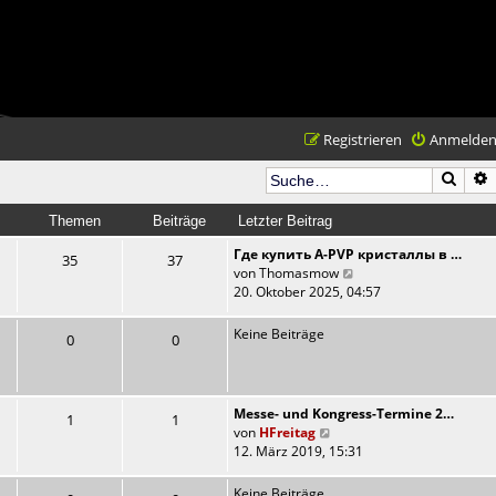
Registrieren
Anmelde
Such
Themen
Beiträge
Letzter Beitrag
Где купить A-PVP кристаллы в …
35
37
N
von
Thomasmow
e
20. Oktober 2025, 04:57
u
e
Keine Beiträge
0
0
s
t
e
r
Messe- und Kongress-Termine 2…
1
1
B
N
von
HFreitag
e
e
12. März 2019, 15:31
i
u
t
e
Keine Beiträge